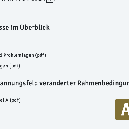
sse im Überblick
d Problemlagen (
pdf
)
gen (
pdf
)
pannungsfeld veränderter Rahmenbedingu
el A (
pdf
)