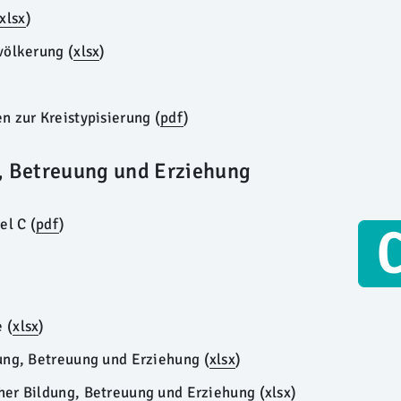
xlsx
)
evölkerung
(
xlsx
)
 zur Kreistypisierung (
pdf
)
g, Betreuung und Erziehung
el C (
pdf
)
ie
(
xlsx
)
ung, Betreuung und Erziehung
(
xlsx
)
her Bildung, Betreuung und Erziehung
(
xlsx
)