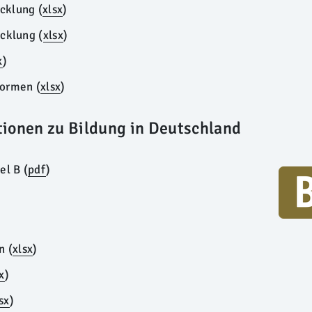
cklung (
xlsx
)
cklung (
xlsx
)
x
)
formen (
xlsx
)
tionen zu Bildung in Deutschland
el B (
pdf
)
en
(
xlsx
)
x
)
sx
)