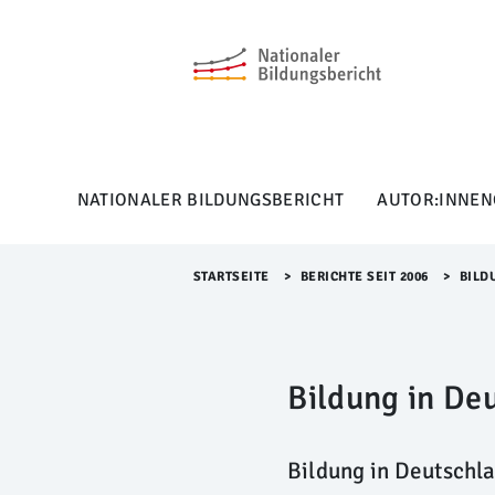
M
e
n
ü
Ü
b
e
r
NATIONALER BILDUNGSBERICHT
AUTOR:INNEN
s
p
r
i
STARTSEITE
>​
BERICHTE SEIT 2006
>​
BILD
n
g
e
n
Bildung in De
Bildung in Deutschla