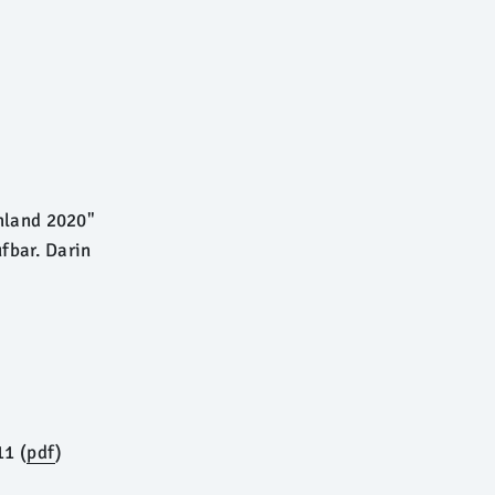
hland 2020"
fbar. Darin
11 (
pdf
)