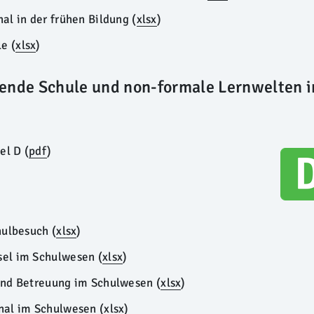
al in der frühen Bildung
(
xlsx
)
le
(
xlsx
)
dende Schule und non-formale Lernwelten 
el D (
pdf
)
chulbesuch
(
xlsx
)
sel im Schulwesen
(
xlsx
)
und Betreuung im Schulwesen
(
xlsx
)
nal im Schulwesen
(
xlsx
)