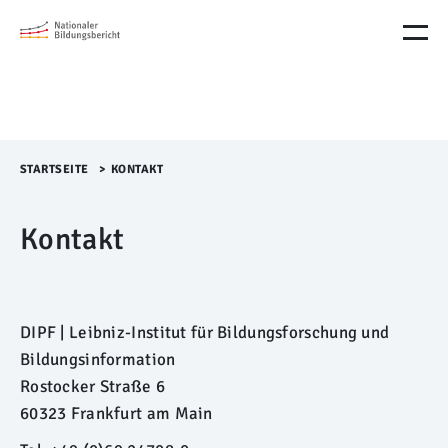
M
e
n
ü
Ü
b
e
r
STARTSEITE
>​
KONTAKT
s
p
Kontakt
r
i
n
g
e
n
DIPF | Leibniz-Institut für Bildungsforschung und
Bildungsinformation
Rostocker Straße 6
60323 Frankfurt am Main