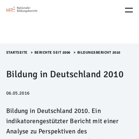
M
e
n
ü
Ü
b
e
r
STARTSEITE
>​
BERICHTE SEIT 2006
>​
BILDUNGSBERICHT 2010
s
p
Bildung in Deutschland 2010
r
i
n
g
06.05.2016
e
n
Bildung in Deutschland 2010. Ein
indikatorengestützter Bericht mit einer
Analyse zu Perspektiven des