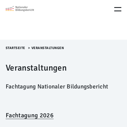
M
e
n
ü
Ü
b
e
r
STARTSEITE
>​
VERANSTALTUNGEN
s
p
Veranstaltungen
r
i
n
g
Fachtagung Nationaler Bildungsbericht
e
n
Fachtagung 2026