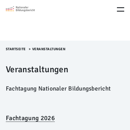
M
e
n
ü
Ü
b
e
r
STARTSEITE
>​
VERANSTALTUNGEN
s
p
Veranstaltungen
r
i
n
g
Fachtagung Nationaler Bildungsbericht
e
n
Fachtagung 2026