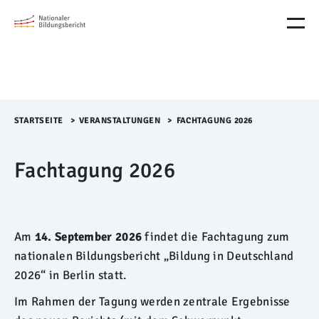
M
e
n
ü
Ü
b
e
r
STARTSEITE
>​
VERANSTALTUNGEN
>​
FACHTAGUNG 2026
s
p
Fachtagung 2026
r
i
n
g
e
n
Am
14. September 2026
findet die Fachtagung zum
nationalen Bildungsbericht „Bildung in Deutschland
2026“ in Berlin statt.
Im Rahmen der Tagung werden zentrale Ergebnisse