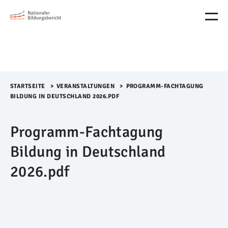
M
e
n
ü
Ü
b
e
r
STARTSEITE
>​
VERANSTALTUNGEN
>​
PROGRAMM-FACHTAGUNG
s
BILDUNG IN DEUTSCHLAND 2026.PDF
p
r
Programm-Fachtagung
i
n
Bildung in Deutschland
g
e
2026.pdf
n