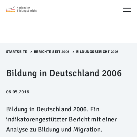
M
e
n
ü
Ü
b
e
r
STARTSEITE
>​
BERICHTE SEIT 2006
>​
BILDUNGSBERICHT 2006
s
p
Bildung in Deutschland 2006
r
i
n
g
06.05.2016
e
n
Bildung in Deutschland 2006. Ein
indikatorengestützter Bericht mit einer
Analyse zu Bildung und Migration.