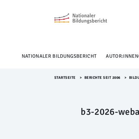
M
e
n
ü
Ü
b
e
r
NATIONALER BILDUNGSBERICHT
AUTOR:INNEN
s
p
r
i
STARTSEITE
>​
BERICHTE SEIT 2006
>​
BILD
n
g
e
n
b3-2026-weba