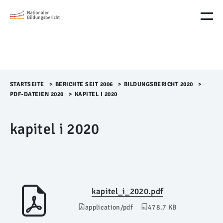
M
e
n
ü
Ü
b
e
r
STARTSEITE
>​
BERICHTE SEIT 2006
>​
BILDUNGSBERICHT 2020
>​
s
PDF-DATEIEN 2020
>​
KAPITEL I 2020
p
r
kapitel i 2020
i
n
g
e
n
kapitel_i_2020.pdf
application/pdf
478.7 KB