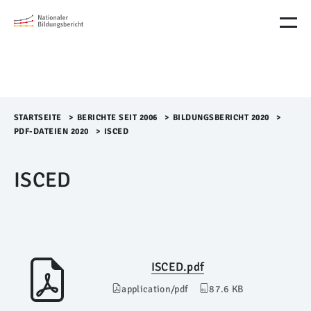
M
e
n
ü
Ü
b
e
r
STARTSEITE
>​
BERICHTE SEIT 2006
>​
BILDUNGSBERICHT 2020
>​
s
PDF-DATEIEN 2020
>​
ISCED
p
r
ISCED
i
n
g
e
n
ISCED.pdf
application/pdf
87.6 KB