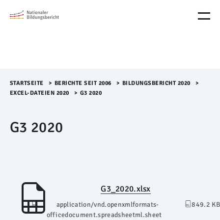
M
e
n
ü
Ü
b
e
r
STARTSEITE
>​
BERICHTE SEIT 2006
>​
BILDUNGSBERICHT 2020
>​
s
EXCEL-DATEIEN 2020
>​
G3 2020
p
r
G3 2020
i
n
g
e
n
G3_2020.xlsx
application/vnd.openxmlformats-
849.2 KB
officedocument.spreadsheetml.sheet