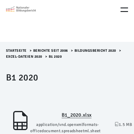
M
e
n
ü
Ü
b
e
r
STARTSEITE
>​
BERICHTE SEIT 2006
>​
BILDUNGSBERICHT 2020
>​
s
EXCEL-DATEIEN 2020
>​
B1 2020
p
r
B1 2020
i
n
g
e
n
B1_2020.xlsx
application/vnd.openxmlformats-
1.5 MB
officedocument.spreadsheetml.sheet