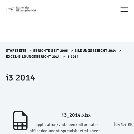
M
e
n
ü
Ü
b
e
r
STARTSEITE
>​
BERICHTE SEIT 2006
>​
BILDUNGSBERICHT 2014
>​
s
EXCEL-BILDUNGSBERICHT 2014
>​
I3 2014
p
r
i3 2014
i
n
g
e
n
i3_2014.xlsx
application/vnd.openxmlformats-
45.4 KB
officedocument.spreadsheetml.sheet