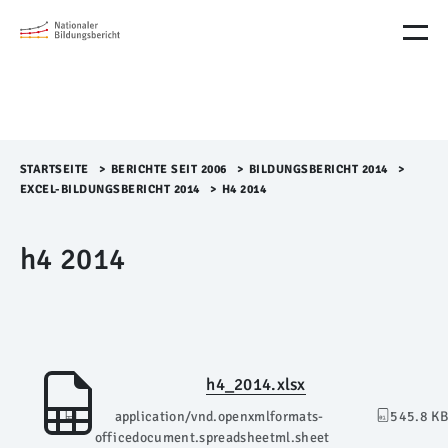
M
e
n
ü
Ü
b
e
r
STARTSEITE
>​
BERICHTE SEIT 2006
>​
BILDUNGSBERICHT 2014
>​
s
EXCEL-BILDUNGSBERICHT 2014
>​
H4 2014
p
r
h4 2014
i
n
g
e
n
h4_2014.xlsx
application/vnd.openxmlformats-
545.8 KB
officedocument.spreadsheetml.sheet