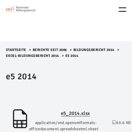
M
e
n
ü
Ü
b
e
r
STARTSEITE
>​
BERICHTE SEIT 2006
>​
BILDUNGSBERICHT 2014
>​
s
EXCEL-BILDUNGSBERICHT 2014
>​
E5 2014
p
r
e5 2014
i
n
g
e
n
e5_2014.xlsx
application/vnd.openxmlformats-
60.6 KB
officedocument.spreadsheetml.sheet