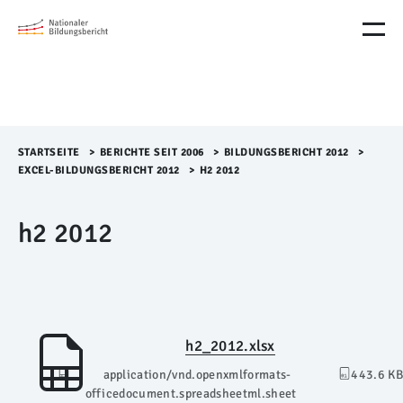
M
e
n
ü
Ü
b
e
r
STARTSEITE
>​
BERICHTE SEIT 2006
>​
BILDUNGSBERICHT 2012
>​
s
EXCEL-BILDUNGSBERICHT 2012
>​
H2 2012
p
r
h2 2012
i
n
g
e
n
h2_2012.xlsx
application/vnd.openxmlformats-
443.6 KB
officedocument.spreadsheetml.sheet