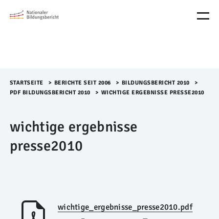
M
e
n
ü
Ü
b
e
r
STARTSEITE
>​
BERICHTE SEIT 2006
>​
BILDUNGSBERICHT 2010
>​
s
PDF BILDUNGSBERICHT 2010
>​
WICHTIGE ERGEBNISSE PRESSE2010
p
r
wichtige ergebnisse
i
n
presse2010
g
e
n
wichtige_ergebnisse_presse2010.pdf