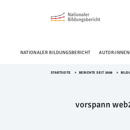
M
e
n
ü
Ü
b
e
r
NATIONALER BILDUNGSBERICHT
AUTOR:INNEN
s
p
r
i
STARTSEITE
>​
BERICHTE SEIT 2006
>​
BILD
n
g
e
n
vorspann web