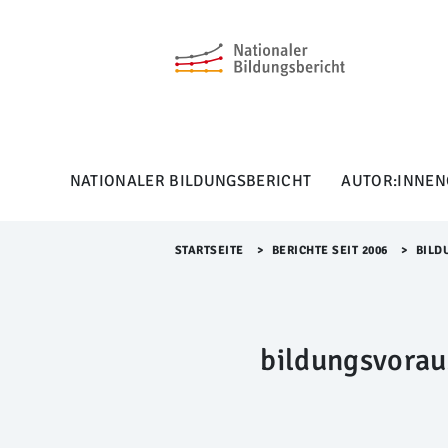
M
e
n
ü
Ü
b
e
r
NATIONALER BILDUNGSBERICHT
AUTOR:INNEN
s
p
r
i
STARTSEITE
>​
BERICHTE SEIT 2006
>​
BILD
n
g
e
n
bildungsvora