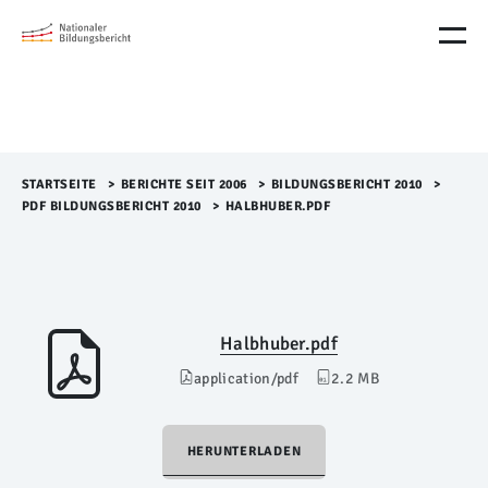
M
e
n
ü
Ü
b
e
r
STARTSEITE
>​
BERICHTE SEIT 2006
>​
BILDUNGSBERICHT 2010
>​
s
PDF BILDUNGSBERICHT 2010
>​
HALBHUBER.PDF
p
r
i
n
g
e
Halbhuber.pdf
n
application/pdf
2.2 MB
HERUNTERLADEN