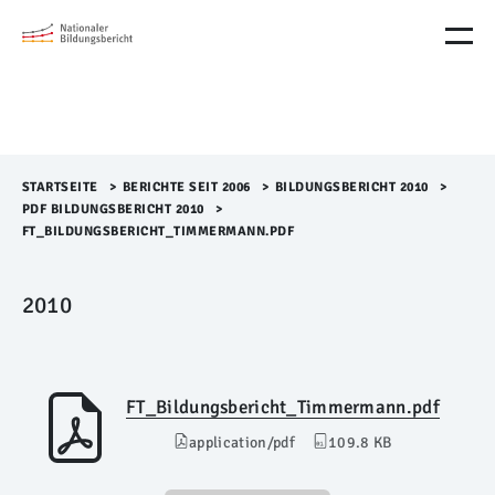
M
e
n
ü
Ü
b
e
r
STARTSEITE
>​
BERICHTE SEIT 2006
>​
BILDUNGSBERICHT 2010
>​
s
PDF BILDUNGSBERICHT 2010
>​
p
FT_BILDUNGSBERICHT_TIMMERMANN.PDF
r
i
n
2010
g
e
n
FT_Bildungsbericht_Timmermann.pdf
application/pdf
109.8 KB