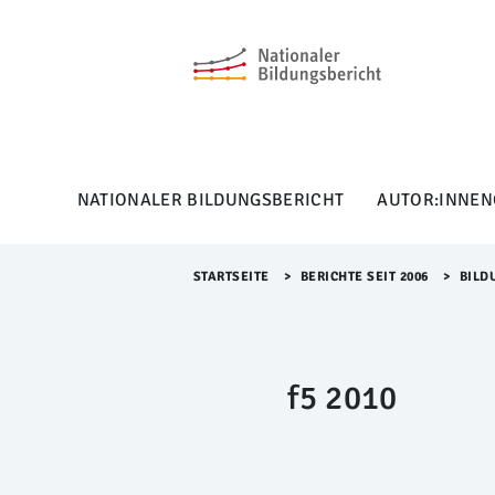
M
e
n
ü
Ü
b
e
r
NATIONALER BILDUNGSBERICHT
AUTOR:INNEN
s
p
r
i
STARTSEITE
>​
BERICHTE SEIT 2006
>​
BILD
n
g
e
n
f5 2010