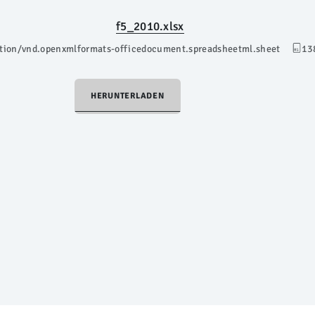
f5_2010.xlsx
ation/vnd.openxmlformats-officedocument.spreadsheetml.sheet
13
HERUNTERLADEN