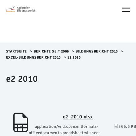
M
e
n
ü
Ü
b
e
r
STARTSEITE
>​
BERICHTE SEIT 2006
>​
BILDUNGSBERICHT 2010
>​
s
EXCEL-BILDUNGSBERICHT 2010
>​
E2 2010
p
r
e2 2010
i
n
g
e
n
e2_2010.xlsx
application/vnd.openxmlformats-
366.5 KB
officedocument.spreadsheetml.sheet