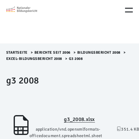
M
e
n
ü
Ü
b
e
r
STARTSEITE
>​
BERICHTE SEIT 2006
>​
BILDUNGSBERICHT 2008
>​
s
EXCEL-BILDUNGSBERICHT 2008
>​
G3 2008
p
r
g3 2008
i
n
g
e
n
g3_2008.xlsx
application/vnd.openxmlformats-
351.4 KB
officedocument.spreadsheetml.sheet