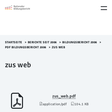
M
e
n
ü
Ü
b
e
r
STARTSEITE
>​
BERICHTE SEIT 2006
>​
BILDUNGSBERICHT 2006
>​
s
PDF BILDUNGSBERICHT 2006
>​
ZUS WEB
p
r
zus web
i
n
g
e
n
zus_web.pdf
application/pdf
104.1 KB