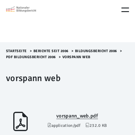
M
e
n
ü
Ü
b
e
r
STARTSEITE
>​
BERICHTE SEIT 2006
>​
BILDUNGSBERICHT 2006
>​
s
PDF BILDUNGSBERICHT 2006
>​
VORSPANN WEB
p
r
vorspann web
i
n
g
e
n
vorspann_web.pdf
application/pdf
232.0 KB