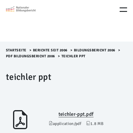
M
e
n
ü
Ü
b
e
r
STARTSEITE
>​
BERICHTE SEIT 2006
>​
BILDUNGSBERICHT 2006
>​
s
PDF BILDUNGSBERICHT 2006
>​
TEICHLER PPT
p
r
teichler ppt
i
n
g
e
n
teichler-ppt.pdf
application/pdf
1.8 MB