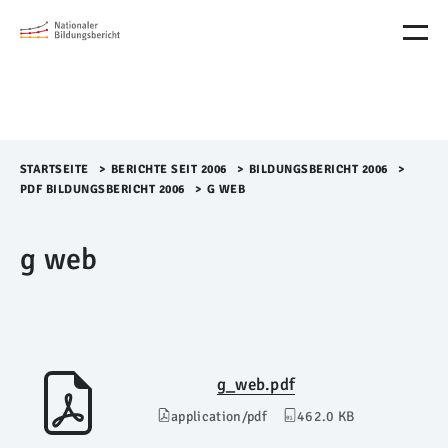
M
e
n
ü
Ü
b
e
r
STARTSEITE
>​
BERICHTE SEIT 2006
>​
BILDUNGSBERICHT 2006
>​
s
PDF BILDUNGSBERICHT 2006
>​
G WEB
p
r
g web
i
n
g
e
n
g_web.pdf
application/pdf
462.0 KB