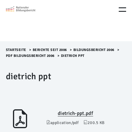
M
e
n
ü
Ü
b
e
r
STARTSEITE
>​
BERICHTE SEIT 2006
>​
BILDUNGSBERICHT 2006
>​
s
PDF BILDUNGSBERICHT 2006
>​
DIETRICH PPT
p
r
dietrich ppt
i
n
g
e
n
dietrich-ppt.pdf
application/pdf
200.5 KB