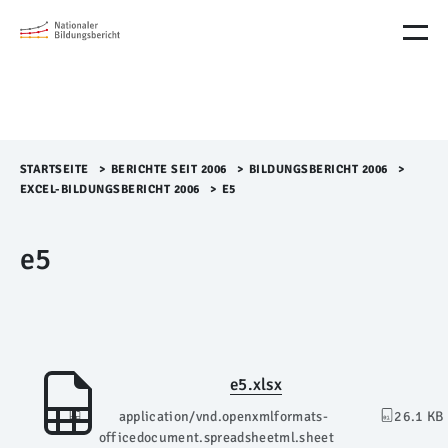
M
e
n
ü
Ü
b
e
r
STARTSEITE
>​
BERICHTE SEIT 2006
>​
BILDUNGSBERICHT 2006
>​
s
EXCEL-BILDUNGSBERICHT 2006
>​
E5
p
r
e5
i
n
g
e
n
e5.xlsx
application/vnd.openxmlformats-
26.1 KB
officedocument.spreadsheetml.sheet