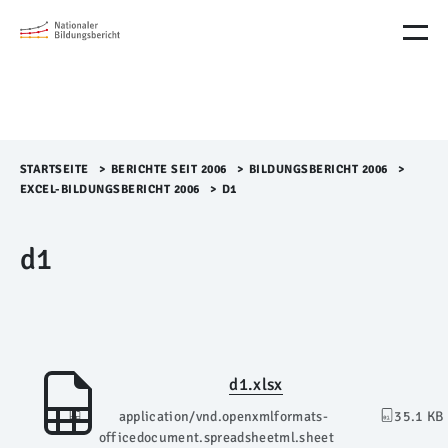
M
e
n
ü
Ü
b
e
r
STARTSEITE
>​
BERICHTE SEIT 2006
>​
BILDUNGSBERICHT 2006
>​
s
EXCEL-BILDUNGSBERICHT 2006
>​
D1
p
r
d1
i
n
g
e
n
d1.xlsx
application/vnd.openxmlformats-
35.1 KB
officedocument.spreadsheetml.sheet