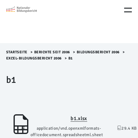
M
e
n
ü
Ü
b
e
r
STARTSEITE
>​
BERICHTE SEIT 2006
>​
BILDUNGSBERICHT 2006
>​
s
EXCEL-BILDUNGSBERICHT 2006
>​
B1
p
r
b1
i
n
g
e
n
b1.xlsx
application/vnd.openxmlformats-
29.4 KB
officedocument.spreadsheetml.sheet