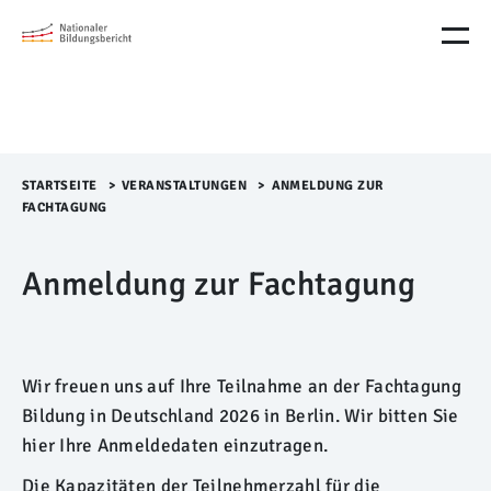
M
e
n
ü
Ü
b
e
r
STARTSEITE
>​
VERANSTALTUNGEN
>​
ANMELDUNG ZUR
s
FACHTAGUNG
p
r
Anmeldung zur Fachtagung
i
n
g
e
n
Wir freuen uns auf Ihre Teilnahme an der Fachtagung
Bildung in Deutschland 2026 in Berlin. Wir bitten Sie
hier Ihre Anmeldedaten einzutragen.
Die Kapazitäten der Teilnehmerzahl für die