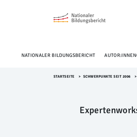
M
e
n
ü
Ü
b
e
r
NATIONALER BILDUNGSBERICHT
AUTOR:INNEN
s
p
r
i
STARTSEITE
>​
SCHWERPUNKTE SEIT 2006
>​
n
g
e
n
Expertenwork