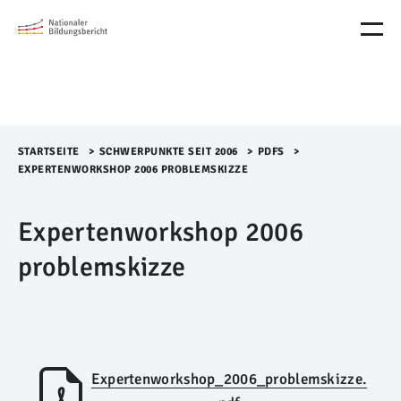
M
e
n
ü
Ü
b
e
r
STARTSEITE
>​
SCHWERPUNKTE SEIT 2006
>​
PDFS
>​
s
EXPERTENWORKSHOP 2006 PROBLEMSKIZZE
p
r
Expertenworkshop 2006
i
n
problemskizze
g
e
n
Expertenworkshop_2006_problemskizze.