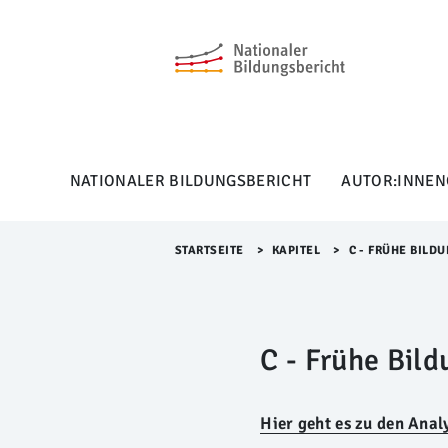
M
e
n
ü
Ü
b
e
r
NATIONALER BILDUNGSBERICHT
AUTOR:INNEN
s
p
r
i
STARTSEITE
>​
KAPITEL
>​
C - FRÜHE BILD
n
g
e
n
C - Frühe Bil
Hier geht es zu den Anal