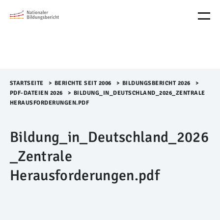
M
e
n
ü
Ü
b
e
r
STARTSEITE
>​
BERICHTE SEIT 2006
>​
BILDUNGSBERICHT 2026
>​
s
PDF-DATEIEN 2026
>​
BILDUNG_IN_DEUTSCHLAND_2026_ZENTRALE
p
HERAUSFORDERUNGEN.PDF
r
i
Bildung_in_Deutschland_2026
n
g
_Zentrale
e
n
Herausforderungen.pdf