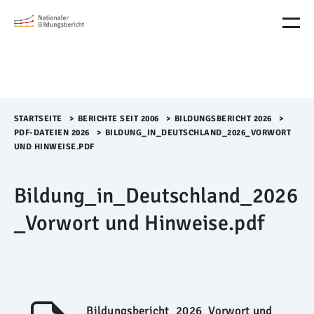
M
e
n
ü
Ü
b
e
r
STARTSEITE
>​
BERICHTE SEIT 2006
>​
BILDUNGSBERICHT 2026
>​
s
PDF-DATEIEN 2026
>​
BILDUNG_IN_DEUTSCHLAND_2026_VORWORT
p
UND HINWEISE.PDF
r
i
Bildung_in_Deutschland_2026
n
g
_Vorwort und Hinweise.pdf
e
n
Bildungsbericht_2026_Vorwort und