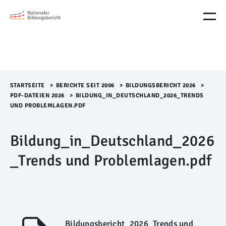
M
e
n
ü
Ü
b
e
r
STARTSEITE
>​
BERICHTE SEIT 2006
>​
BILDUNGSBERICHT 2026
>​
s
PDF-DATEIEN 2026
>​
BILDUNG_IN_DEUTSCHLAND_2026_TRENDS
p
UND PROBLEMLAGEN.PDF
r
i
Bildung_in_Deutschland_2026
n
g
_Trends und Problemlagen.pdf
e
n
Bildungsbericht_2026_Trends und