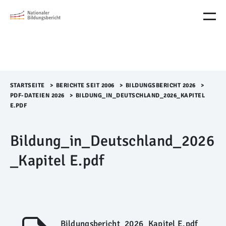
M
e
n
ü
Ü
b
e
r
STARTSEITE
>​
BERICHTE SEIT 2006
>​
BILDUNGSBERICHT 2026
>​
s
PDF-DATEIEN 2026
>​
BILDUNG_IN_DEUTSCHLAND_2026_KAPITEL
p
E.PDF
r
i
Bildung_in_Deutschland_2026
n
g
_Kapitel E.pdf
e
n
Bildungsbericht_2026_Kapitel E.pdf