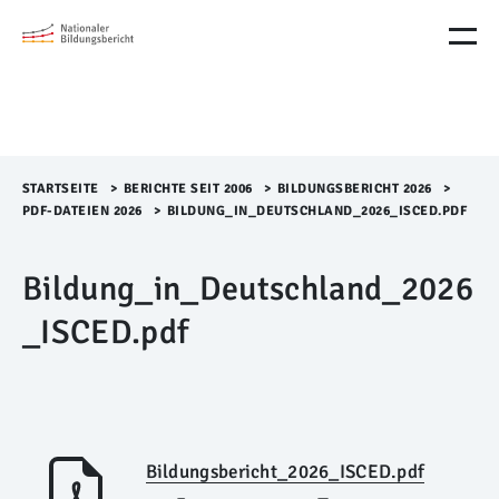
M
e
n
ü
Ü
b
e
r
STARTSEITE
>​
BERICHTE SEIT 2006
>​
BILDUNGSBERICHT 2026
>​
s
PDF-DATEIEN 2026
>​
BILDUNG_IN_DEUTSCHLAND_2026_ISCED.PDF
p
r
Bildung_in_Deutschland_2026
i
n
_ISCED.pdf
g
e
n
Bildungsbericht_2026_ISCED.pdf