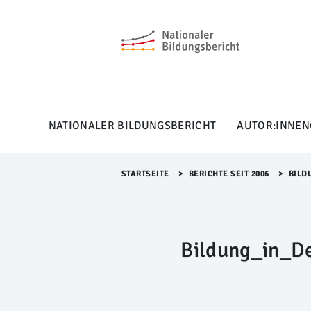
M
e
n
ü
Ü
b
e
r
NATIONALER BILDUNGSBERICHT
AUTOR:INNEN
s
p
r
i
STARTSEITE
>​
BERICHTE SEIT 2006
>​
BILD
n
g
e
n
Bildung_in_De