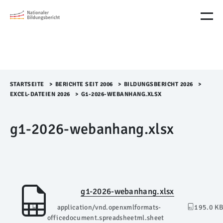
M
e
n
ü
Ü
b
e
r
STARTSEITE
>​
BERICHTE SEIT 2006
>​
BILDUNGSBERICHT 2026
>​
s
EXCEL-DATEIEN 2026
>​
G1-2026-WEBANHANG.XLSX
p
r
g1-2026-webanhang.xlsx
i
n
g
e
n
g1-2026-webanhang.xlsx
application/vnd.openxmlformats-
195.0 KB
officedocument.spreadsheetml.sheet