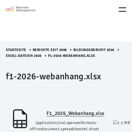
M
e
n
ü
Ü
b
e
r
STARTSEITE
>​
BERICHTE SEIT 2006
>​
BILDUNGSBERICHT 2026
>​
s
EXCEL-DATEIEN 2026
>​
F1-2026-WEBANHANG.XLSX
p
r
f1-2026-webanhang.xlsx
i
n
g
e
n
F1_2026_Webanhang.xlsx
application/vnd.openxmlformats-
2.1 MB
officedocument.spreadsheetml.sheet