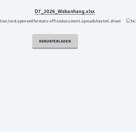
D7_2026_Webanhang.xlsx
ation/vnd.openxmlformats-officedocument.spreadsheetml.sheet
34
HERUNTERLADEN