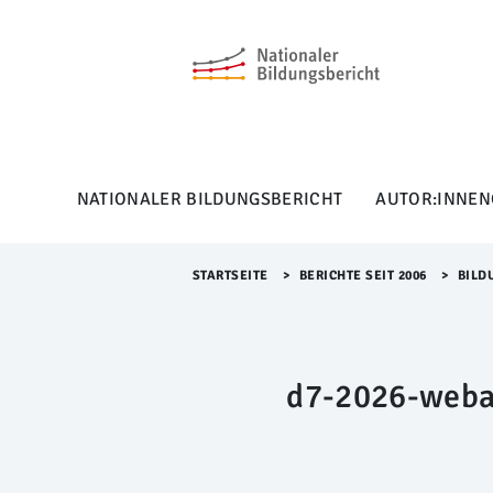
M
e
n
ü
Ü
b
e
r
NATIONALER BILDUNGSBERICHT
AUTOR:INNEN
s
p
r
i
STARTSEITE
>​
BERICHTE SEIT 2006
>​
BILD
n
g
e
n
d7-2026-weba