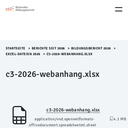
M
e
n
ü
Ü
b
e
r
STARTSEITE
>​
BERICHTE SEIT 2006
>​
BILDUNGSBERICHT 2026
>​
s
EXCEL-DATEIEN 2026
>​
C3-2026-WEBANHANG.XLSX
p
r
c3-2026-webanhang.xlsx
i
n
g
e
n
c3-2026-webanhang.xlsx
application/vnd.openxmlformats-
4.1 MB
officedocument.spreadsheetml.sheet