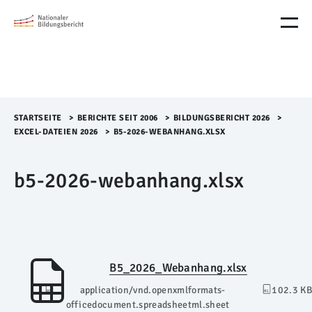
M
e
n
ü
Ü
b
e
r
STARTSEITE
>​
BERICHTE SEIT 2006
>​
BILDUNGSBERICHT 2026
>​
s
EXCEL-DATEIEN 2026
>​
B5-2026-WEBANHANG.XLSX
p
r
b5-2026-webanhang.xlsx
i
n
g
e
n
B5_2026_Webanhang.xlsx
application/vnd.openxmlformats-
102.3 KB
officedocument.spreadsheetml.sheet