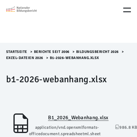
M
e
n
ü
Ü
b
e
r
STARTSEITE
>​
BERICHTE SEIT 2006
>​
BILDUNGSBERICHT 2026
>​
s
EXCEL-DATEIEN 2026
>​
B1-2026-WEBANHANG.XLSX
p
r
b1-2026-webanhang.xlsx
i
n
g
e
n
B1_2026_Webanhang.xlsx
application/vnd.openxmlformats-
986.8 KB
officedocument.spreadsheetml.sheet