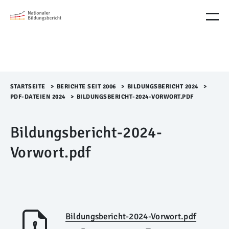
M
e
n
ü
Ü
b
e
r
STARTSEITE
>​
BERICHTE SEIT 2006
>​
BILDUNGSBERICHT 2024
>​
s
PDF-DATEIEN 2024
>​
BILDUNGSBERICHT-2024-VORWORT.PDF
p
r
Bildungsbericht-2024-
i
n
Vorwort.pdf
g
e
n
Bildungsbericht-2024-Vorwort.pdf